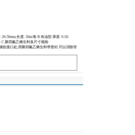
: 26-50mm,长度: 20m/卷 B.有油型 厚度: 0.10-
-0.5kg/卷 C.聚四氟乙烯生料条尺寸规格:
途:在管道螺纹接口处,用聚四氟乙烯生料带密封,可以消除管