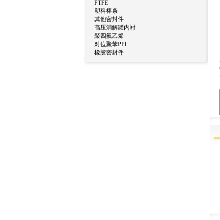
PTFE
塑料棒条
其他密封件
高压消解罐内衬
聚四氟乙烯
对位聚苯PPl
橡胶密封件