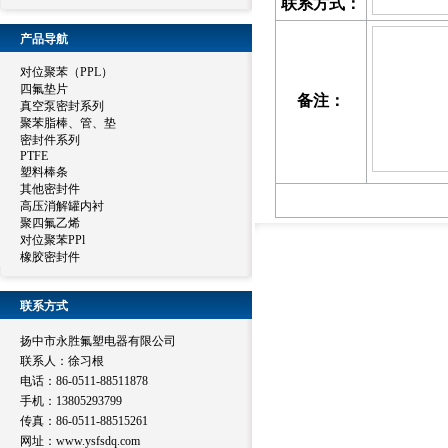
联系方式：
产品导航
对位聚苯（PPL）
四氟垫片
备注：
真空泵密封系列
聚苯脂棒、管、垫
密封件系列
PTFE
塑料棒条
其他密封件
高压消解罐内衬
聚四氟乙烯
对位聚苯PPl
橡胶密封件
联系方式
扬中市永胜氟塑电器有限公司
联系人：徐习根
电话：86-0511-88511878
手机：13805293799
传真：86-0511-88515261
网址：www.ysfsdq.com