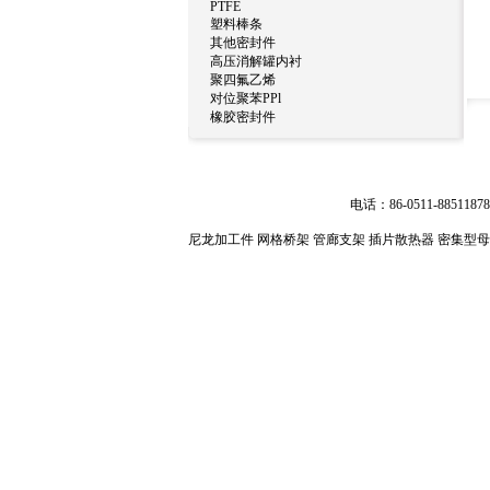
PTFE
塑料棒条
其他密封件
高压消解罐内衬
聚四氟乙烯
对位聚苯PPl
橡胶密封件
电话：86-0511-885118
尼龙加工件
网格桥架
管廊支架
插片散热器
密集型母