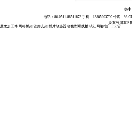
扬中
电话：86-0511-88511878 手机：13805293799 传真：86
备案号:
苏ICP备
尼龙加工件
网格桥架
管廊支架
插片散热器
密集型母线槽
镇江网络推广
frpp管